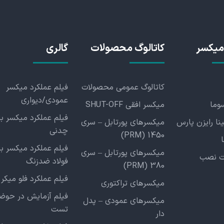
میکسر
کاتالوگ محصولات
گالری
کاتالوگ عمومی محصولات
فیلم عملکرد میکسر
عمودی/دیواری
سوما
میکسر افقی SHUT-OFF
فیلم عملکرد میکسر با
ینا رایزن پارس
میکسرهای پورتابل – سری
چدنی
1450 (PRM)
فیلم عملکرد میکسر با
میکسرهای پورتابل – سری
ت نصب
فولاد ضدزنگ
380 (PRM)
فیلم عملکرد فلو میکر
میکسرهای تراکتوری
فیلم آزمایش در حوض
میکسرهای عمودی – پدل
تست
دار