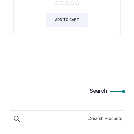
۰
out
ADD TO CART
of
5
Search